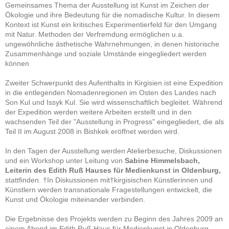
Gemeinsames Thema der Ausstellung ist Kunst im Zeichen der
Ökologie und ihre Bedeutung für die nomadische Kultur. In diesem
Kontext ist Kunst ein kritisches Experimentierfeld für den Umgang
mit Natur. Methoden der Verfremdung ermöglichen u.a.
ungewöhnliche ästhetische Wahrnehmungen, in denen historische
Zusammenhänge und soziale Umstände eingegliedert werden
können
Zweiter Schwerpunkt des Aufenthalts in Kirgisien ist eine Expedition
in die entlegenden Nomadenregionen im Osten des Landes nach
Son Kul und Issyk Kul. Sie wird wissenschaftlich begleitet. Während
der Expedition werden weitere Arbeiten erstellt und in den
wachsenden Teil der "Ausstellung in Progress" eingegliedert, die als
Teil II im August 2008 in Bishkek eröffnet werden wird.
In den Tagen der Ausstellung werden Atelierbesuche, Diskussionen
und ein Workshop unter Leitung von
Sabine Himmelsbach,
Leiterin des Edith Ruß Hauses für Medienkunst in Oldenburg,
stattfinden. †In Diskussionen mit†kirgisischen Künstlerinnen und
Künstlern werden transnationale Fragestellungen entwickelt, die
Kunst und Ökologie miteinander verbinden.
Die Ergebnisse des Projekts werden zu Beginn des Jahres 2009 an
einem Abend im Edith Ruß Haus für Medienkunst in Oldenburg,