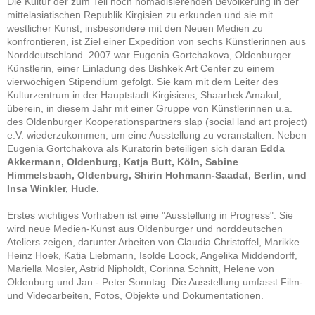
Die Kultur der zum Teil noch nomadisierenden Bevölkerung in der
mittelasiatischen Republik Kirgisien zu erkunden und sie mit
westlicher Kunst, insbesondere mit den Neuen Medien zu
konfrontieren, ist Ziel einer Expedition von sechs Künstlerinnen aus
Norddeutschland. 2007 war Eugenia Gortchakova, Oldenburger
Künstlerin, einer Einladung des Bishkek Art Center zu einem
vierwöchigen Stipendium gefolgt. Sie kam mit dem Leiter des
Kulturzentrum in der Hauptstadt Kirgisiens, Shaarbek Amakul,
überein, in diesem Jahr mit einer Gruppe von Künstlerinnen u.a.
des Oldenburger Kooperationspartners slap (social land art project)
e.V. wiederzukommen, um eine Ausstellung zu veranstalten. Neben
Eugenia Gortchakova als Kuratorin beteiligen sich daran
Edda
Akkermann, Oldenburg, Katja Butt, Köln, Sabine
Himmelsbach, Oldenburg, Shirin Hohmann-Saadat, Berlin, und
Insa Winkler, Hude.
Erstes wichtiges Vorhaben ist eine "Ausstellung in Progress". Sie
wird neue Medien-Kunst aus Oldenburger und norddeutschen
Ateliers zeigen, darunter Arbeiten von Claudia Christoffel, Marikke
Heinz Hoek, Katia Liebmann, Isolde Loock, Angelika Middendorff,
Mariella Mosler, Astrid Nipholdt, Corinna Schnitt, Helene von
Oldenburg und Jan - Peter Sonntag. Die Ausstellung umfasst Film-
und Videoarbeiten, Fotos, Objekte und Dokumentationen.