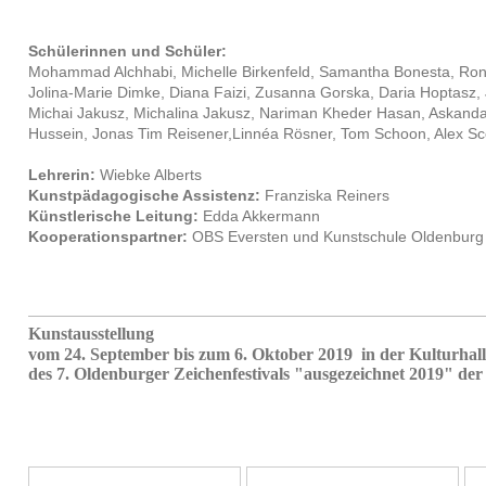
Schülerinnen und Schüler:
Mohammad Alchhabi, Michelle Birkenfeld, Samantha Bonesta, Roni
Jolina-Marie Dimke, Diana Faizi, Zusanna Gorska, Daria Hoptasz, 
Michai Jakusz, Michalina Jakusz, Nariman Kheder Hasan, Askanda
Hussein, Jonas Tim Reisener,Linnéa Rösner, Tom Schoon, Alex Sc
Lehrerin:
Wiebke Alberts
Kunstpädagogische Assistenz:
Franziska Reiners
Künstlerische Leitung:
Edda Akkermann
Kooperationspartner:
OBS Eversten und Kunstschule Oldenburg
Kunstausstellung
vom 24. September bis zum 6. Oktober 2019 in der Kulturha
des 7. Oldenburger Zeichenfestivals "ausgezeichnet 2019" de